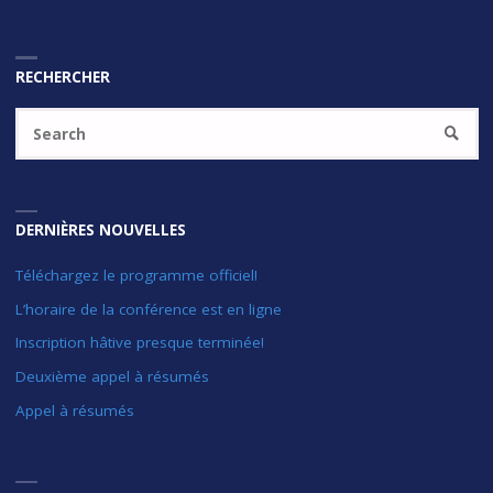
RECHERCHER
Se
SEARC
fo
DERNIÈRES NOUVELLES
Téléchargez le programme officiel!
L’horaire de la conférence est en ligne
Inscription hâtive presque terminée!
Deuxième appel à résumés
Appel à résumés