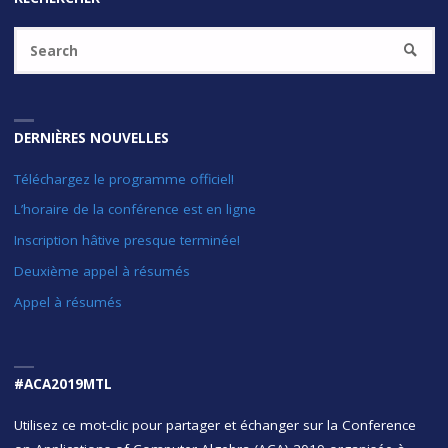
Se
SEARC
fo
DERNIÈRES NOUVELLES
Téléchargez le programme officiel!
L’horaire de la conférence est en ligne
Inscription hâtive presque terminée!
Deuxième appel à résumés
Appel à résumés
#ACA2019MTL
Utilisez ce mot-clic pour partager et échanger sur la Conference